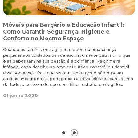
Móveis para Berçário e Educação Infantil:
S
Como Garantir Segurança, Higiene e
Conforto no Mesmo Espaço
Quando as famílias entregam um bebê ou uma criança
M
pequena aos cuidados da sua escola, o maior patrimônio que
p
r
elas depositam na sua gestão é a confiança. Na primeira
r
infância, cada detalhe do ambiente físico constrói ou destrói
m
e
essa segurança. Pais que visitam um berçário não buscam
l
apenas uma proposta pedagógica afetiva; eles buscam, acima
i
a
de tudo, a certeza de que seus filhos estarão protegidos.
a
l
01 junho 2026
a
e
g
0