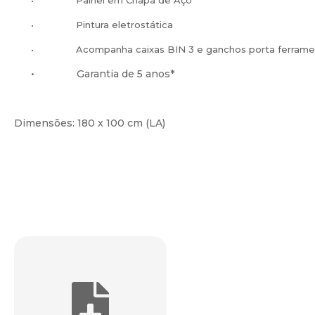
•
Painel em Chapa de Aço
•
Pintura eletrostática
•
Acompanha caixas BIN 3 e ganchos porta ferrame
•
Garantia de 5 anos*
Dimensões: 180 x 100 cm (LA)