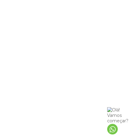
Estante Cascata
Armários e Estantes Escolares
Olá!
Vamos começar?
Precisamos de algumas
informações!