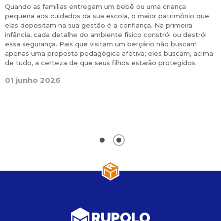
Quando as famílias entregam um bebê ou uma criança
M
pequena aos cuidados da sua escola, o maior patrimônio que
p
r
elas depositam na sua gestão é a confiança. Na primeira
r
infância, cada detalhe do ambiente físico constrói ou destrói
m
e
essa segurança. Pais que visitam um berçário não buscam
l
apenas uma proposta pedagógica afetiva; eles buscam, acima
i
a
de tudo, a certeza de que seus filhos estarão protegidos.
a
l
01 junho 2026
a
e
g
0