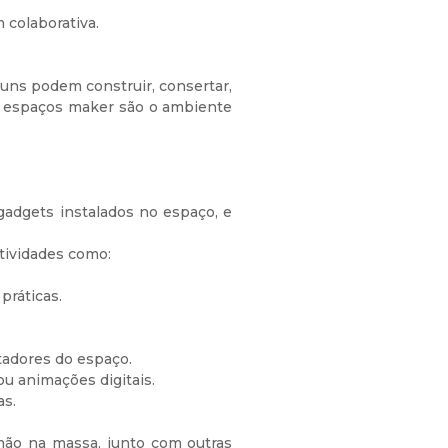
 colaborativa.
uns podem construir, consertar,
os espaços maker são o ambiente
adgets instalados no espaço, e
tividades como:
práticas.
.
tadores do espaço.
ou animações digitais.
as.
ão na massa, junto com outras