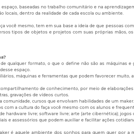
o espaço, baseadas no trabalho comunitário e na aprendizagem
ção locais, dentro da realidade de cada escola ou ambiente.
aça você mesmo, tem em sua base a ideia de que pessoas com
iversos tipos de objetos e projetos com suas próprias mãos, 
na?
e qualquer formato, o que o define não são as máquinas e g
 desse espaço.
liários, máquinas e ferramentas que podem favorecer muito, a
compartilhamento de conhecimento, por meio de elaborações 
ras, gravações de vídeos curtos.
o a comunidade, cursos que envolvam habilidades de um maker
s com a cultura do faça você mesmo com os alunos e frequen
 hardware livre; software livre; arte (arte cibernética); jogos 
s e assessórios que podem auxiliar e facilitar ações cotidian
aker é aquele ambiente dos sonhos para quem quer por a m