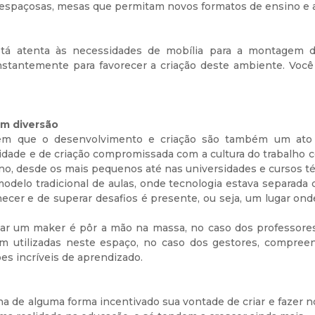
 espaçosas, mesas que permitam novos formatos de ensino e
tá atenta às necessidades de mobília para a montagem 
nstantemente para favorecer a criação deste ambiente. Voc
m diversão
m que o desenvolvimento e criação são também um ato d
idade e de criação compromissada com a cultura do trabalho c
no, desde os mais pequenos até nas universidades e cursos té
elo tradicional de aulas, onde tecnologia estava separada d
cer e de superar desafios é presente, ou seja, um lugar on
nar um maker é pôr a mão na massa, no caso dos professore
rem utilizadas neste espaço, no caso dos gestores, compr
es incríveis de aprendizado.
a de alguma forma incentivado sua vontade de criar e fazer 