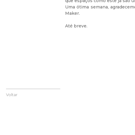
que espaços como este já são um
Uma ótima semana, agradecemo
Maker.
Até breve.
Voltar