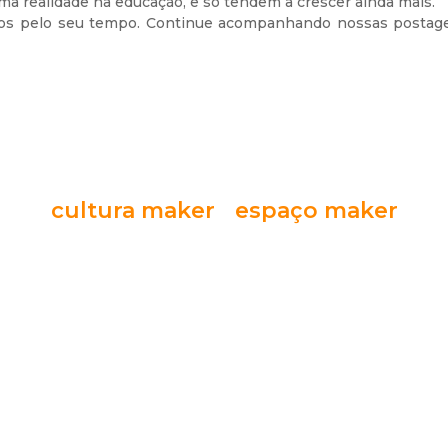
a realidade na educação, e só tendem a crescer ainda mais.
s pelo seu tempo. Continue acompanhando nossas postagen
cultura maker
espaço maker