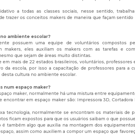
ativo a todas as classes sociais, nesse sentido, trabalh
 de trazer os conceitos makers de maneira que façam sentido 
no ambiente escolar?
nte possuem uma equipe de voluntários compostos pe
m makers, eles auxiliam os makers com as tarefas e com
esmo que sejam de áreas muito distintas.
 em mais de 22 estados brasileiros, voluntários, professores 
 da escola, por isso a capacitação de professores para a 
 desta cultura no ambiente escolar.
das num espaço maker?
paço maker, normalmente há uma mistura entre equipamentos 
 encontrar em espaço maker são: Impressora 3D, Cortadora L
xa tecnologia, normalmente se encontram os materiais de pap
tos ficam expostos para que os usuários saibam o que possue
ço é também algo que auxilia na montagem dos equipamento
spaço, assim como auxiliem a compor um espaço que favoreça a