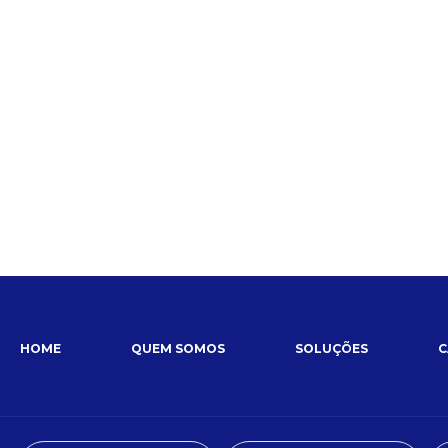
formam essa limitação em
, elas não apenas maximizam o uso
eriência pedagógica, reduzem
mensurável em 18 a 24 meses.
HOME
QUEM SOMOS
SOLUÇÕES
C