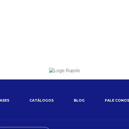
tudo, a certeza 
01 junho 2026
ASES
CATÁLOGOS
BLOG
FALE CONO