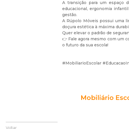
A transição para um espaço d
educacional, ergonomia infant
gestão.
A Rúpolo Móveis possui uma li
doçura estética à máxima durabil
Quer elevar o padrão de seguran
👉
Fale agora mesmo com um co
o futuro da sua escola!
#MobiliarioEscolar #EducacaoI
Mobiliário Esc
Voltar