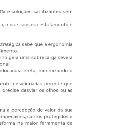
70% e soluções sanitizantes sem
ra, o que causaria estufamento e
estratégica sabe que a ergonomia
dimento.
turno gera uma sobrecarga severa
onal:
educadora ereta, minimizando o
mente posicionadas permite que
 precise desviar os olhos ou as
ma a percepção de valor da sua
impecáveis, cantos protegidos e
ansforma na maior ferramenta de