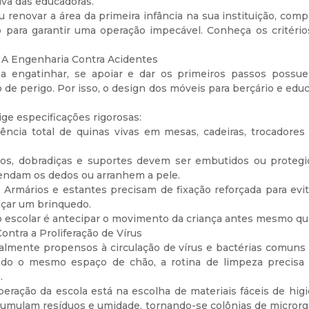
iva das educadoras.
u renovar a área da primeira infância na sua instituição, comp
 para garantir uma operação impecável. Conheça os critério
: A Engenharia Contra Acidentes
 engatinhar, se apoiar e dar os primeiros passos poss
e perigo. Por isso, o design dos móveis para berçário e educa
ige especificações rigorosas:
ncia total de quinas vivas em mesas, cadeiras, trocadores 
sos, dobradiças e suportes devem ser embutidos ou proteg
ndam os dedos ou arranhem a pele.
 Armários e estantes precisam de fixação reforçada para ev
nçar um brinquedo.
o escolar é antecipar o movimento da criança antes mesmo qu
Contra a Proliferação de Vírus
lmente propensos à circulação de vírus e bactérias comuns
do o mesmo espaço de chão, a rotina de limpeza precisa s
.
eração da escola está na escolha de materiais fáceis de higi
cumulam resíduos e umidade, tornando-se colônias de microrga