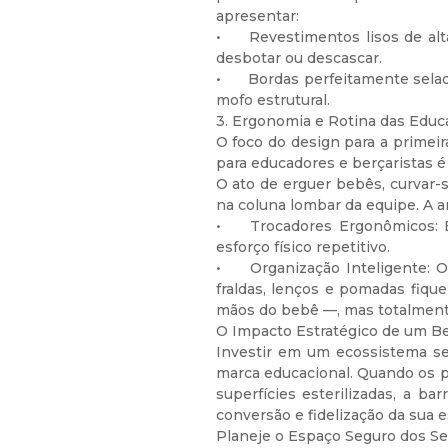
apresentar:
•
Revestimentos lisos de alt
desbotar ou descascar.
•
Bordas perfeitamente selada
mofo estrutural.
3. Ergonomia e Rotina das Educ
O foco do design para a primeir
para educadores e berçaristas é 
O ato de erguer bebês, curvar-s
na coluna lombar da equipe. A ar
•
Trocadores Ergonômicos: B
esforço físico repetitivo.
•
Organização Inteligente: 
fraldas, lenços e pomadas fiqu
mãos do bebê —, mas totalmente 
O Impacto Estratégico de um Be
Investir em um ecossistema se
marca educacional. Quando os p
superfícies esterilizadas, a b
conversão e fidelização da sua es
Planeje o Espaço Seguro dos S