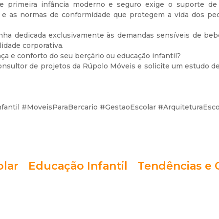
e primeira infância moderno e seguro exige o suporte 
il e as normas de conformidade que protegem a vida dos peq
nha dedicada exclusivamente às demandas sensíveis de beb
idade corporativa.
ça e conforto do seu berçário ou educação infantil?
nsultor
de projetos da Rúpolo Móveis e solicite um estudo de
nfantil #MoveisParaBercario #GestaoEscolar #ArquiteturaEsc
olar
Educação Infantil
Tendências e 