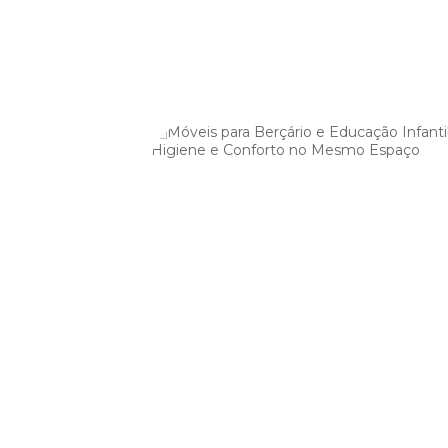
 Como
 e
 Escolares
er pedagogicamente
tos limitados e a
s tradicionais,
-cabeça que parece
e multiuso, apoiadas em
itação em
nas maximizam o uso
gógica, reduzem
18 a 24 meses.