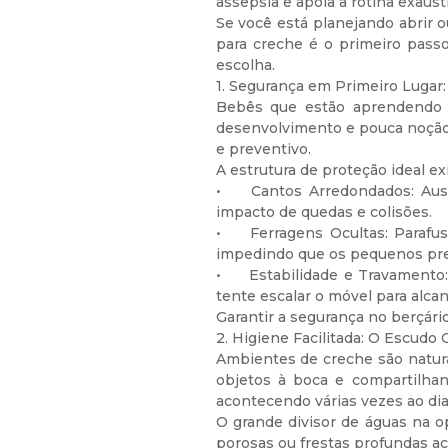
assepsia e apoia a rotina exaust
Se você está planejando abrir o
para creche é o primeiro passo
escolha.
1. Segurança em Primeiro Lugar
Bebês que estão aprendendo a
desenvolvimento e pouca noção d
e preventivo.
A estrutura de proteção ideal ex
•
Cantos Arredondados: Ausê
impacto de quedas e colisões.
•
Ferragens Ocultas: Parafu
impedindo que os pequenos pre
•
Estabilidade e Travamento:
tente escalar o móvel para alca
Garantir a segurança no berçári
2. Higiene Facilitada: O Escudo 
Ambientes de creche são natura
objetos à boca e compartilhan
acontecendo várias vezes ao dia
O grande divisor de águas na op
porosas ou frestas profundas a