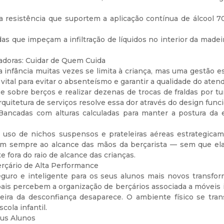
a resistência que suportem a aplicação contínua de álcool 
s que impeçam a infiltração de líquidos no interior da madei
adoras: Cuidar de Quem Cuida
a infância muitas vezes se limita à criança, mas uma gestão 
vital para evitar o absenteísmo e garantir a qualidade do aten
e sobre berços e realizar dezenas de trocas de fraldas por 
quitetura de serviços resolve essa dor através do design funci
ancadas com alturas calculadas para manter a postura da 
O uso de nichos suspensos e prateleiras aéreas estrategica
em sempre ao alcance das mãos da berçarista — sem que ela
fora do raio de alcance das crianças.
rçário de Alta Performance
guro e inteligente para os seus alunos mais novos transfor
ais percebem a organização de berçários associada a móveis 
arreira da desconfiança desaparece. O ambiente físico se tr
cola infantil.
eus Alunos