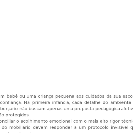
m bebê ou uma criança pequena aos cuidados da sua escol
onfiança. Na primeira infância, cada detalhe do ambiente f
 berçário não buscam apenas uma proposta pedagógica afetiva
ão protegidos.
onciliar o acolhimento emocional com o mais alto rigor técn
do mobiliário devem responder a um protocolo invisível qu