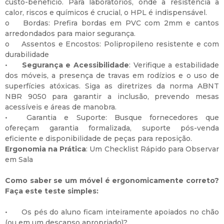
custo-benefício. Para laboratórios, onde a resistência a
calor, riscos e químicos é crucial, o HPL é indispensável.
o
Bordas: Prefira bordas em PVC com 2mm e cantos
arredondados para maior segurança.
o
Assentos e Encostos: Polipropileno resistente e com
durabilidade
•
Segurança e Acessibilidade
: Verifique a estabilidade
dos móveis, a presença de travas em rodízios e o uso de
superfícies atóxicas. Siga as diretrizes da norma ABNT
NBR 9050 para garantir a inclusão, prevendo mesas
acessíveis e áreas de manobra.
•
Garantia e Suporte: Busque fornecedores que
ofereçam garantia formalizada, suporte pós-venda
eficiente e disponibilidade de peças para reposição.
Ergonomia na Prática
: Um Checklist Rápido para Observar
em Sala
Como saber se um móvel é ergonomicamente correto?
Faça este teste simples:
•
Os pés do aluno ficam inteiramente apoiados no chão
(ou em um descanso apropriado)?