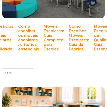
efícios
Como
Móveis
Como
Móvei
escolher
Escolares:
Escolher
Escola
eis
os móveis
Guia
Móveis
de
olares
escolares
Completo
Escolares:
Qualid
: critérios
para
Guia da
Guia
lidade
essenciais
Escolas
Fábrica
Essenc
Voltar