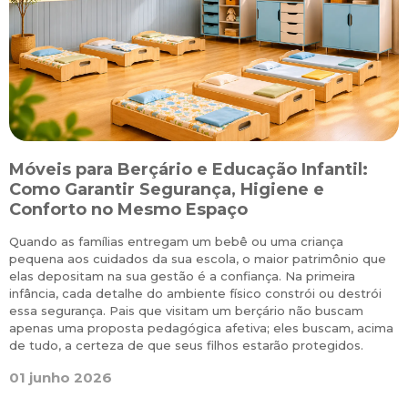
Móveis para Berçário e Educação Infantil:
S
Como Garantir Segurança, Higiene e
Conforto no Mesmo Espaço
Quando as famílias entregam um bebê ou uma criança
M
pequena aos cuidados da sua escola, o maior patrimônio que
p
r
elas depositam na sua gestão é a confiança. Na primeira
r
infância, cada detalhe do ambiente físico constrói ou destrói
m
e
essa segurança. Pais que visitam um berçário não buscam
l
apenas uma proposta pedagógica afetiva; eles buscam, acima
i
a
de tudo, a certeza de que seus filhos estarão protegidos.
a
l
01 junho 2026
a
e