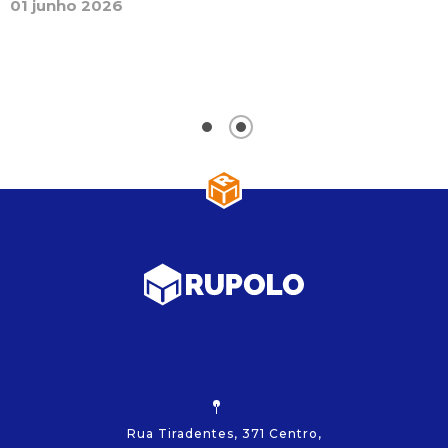
01 junho 2026
a
e
g
0
Rua Tiradentes, 371 Centro,