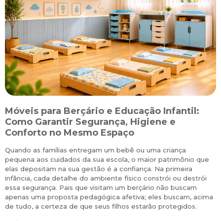
Móveis para Berçário e Educação Infantil:
S
Como Garantir Segurança, Higiene e
Conforto no Mesmo Espaço
Quando as famílias entregam um bebê ou uma criança
M
pequena aos cuidados da sua escola, o maior patrimônio que
p
r
elas depositam na sua gestão é a confiança. Na primeira
r
infância, cada detalhe do ambiente físico constrói ou destrói
m
e
essa segurança. Pais que visitam um berçário não buscam
l
apenas uma proposta pedagógica afetiva; eles buscam, acima
i
a
de tudo, a certeza de que seus filhos estarão protegidos.
a
l