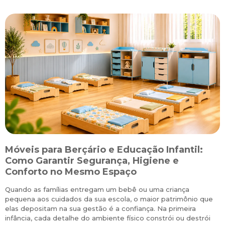
Móveis para Berçário e Educação Infantil:
S
Como Garantir Segurança, Higiene e
Conforto no Mesmo Espaço
Quando as famílias entregam um bebê ou uma criança
M
pequena aos cuidados da sua escola, o maior patrimônio que
p
r
elas depositam na sua gestão é a confiança. Na primeira
r
infância, cada detalhe do ambiente físico constrói ou destrói
m