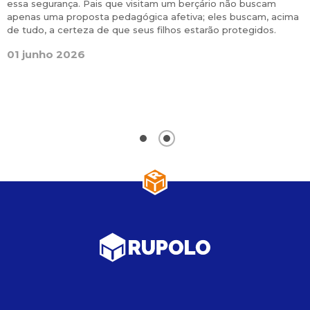
e
essa segurança. Pais que visitam um berçário não buscam
l
apenas uma proposta pedagógica afetiva; eles buscam, acima
i
a
de tudo, a certeza de que seus filhos estarão protegidos.
a
l
01 junho 2026
a
e
g
0